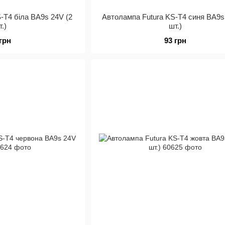
-Т4 біла BA9s 24V (2
Автолампа Futura KS-Т4 синя BA9s
т.)
шт.)
 грн
93 грн