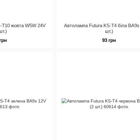
S-Т10 жовта W5W 24V
Автолампа Futura KS-Т4 біла BA9s
шт.)
шт.)
 грн
93 грн