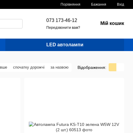
Порівняння
Бажання
Вхід
073 173-46-12
Мій кошик
Передзвонити вам?
LED автолампи
Відображення:
евше
спочатку дорожчі
за назвою