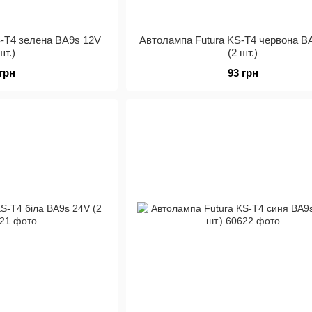
S-Т4 зелена BA9s 12V
Автолампа Futura KS-Т4 червона B
шт.)
(2 шт.)
 грн
93 грн