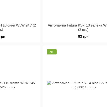
-Т10 синя W5W 24V (2
Автолампа Futura KS-Т10 зелена 
т.)
(2 шт.)
 грн
93 грн
ХІТ