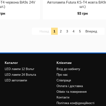
-Т4 червона BA9s 24V
Автолампа Futura KS-Т4 жовта BA9s
шт.)
шт.)
 грн
93 грн
Назад
1
2
3
4
5
Вперед
Каталог
Клієнтам
LED лампи 12 Вольт
Вхід до кабінету
LED лампи 24 Вольта
Про нас
LED автолампи
Співпраця
Оплата і доставка
Обмін та повернення
Контакти
Політика конфіденційності