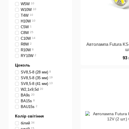
W5W
10
W10W
10
T4W
10
H10W
10
C5W
1
C8W
25
C10W
14
Автолампа Futura KS
R8W
2
ш
R10W
6
RY10W
2
93
Цоколь
SV8,5-8 (28 мм)
8
SV8,5-8 (35 мм)
19
SV8,5-8 (41 мм)
13
W2,1x9,5d
20
BA9s
20
BA15s
8
BAU15s
2
Колір світіння
білий
34
синій
15