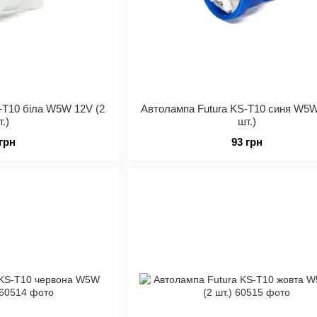
-Т10 біла W5W 12V (2
Автолампа Futura KS-Т10 синя W5W
т.)
шт.)
 грн
93 грн