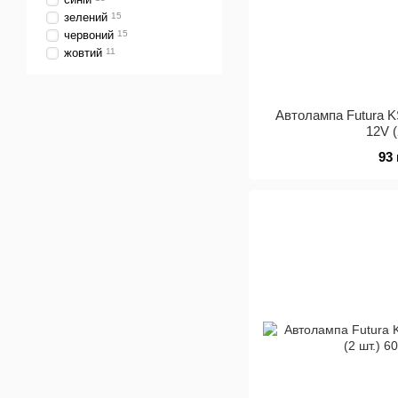
зелений
15
червоний
15
жовтий
11
Автолампа Futura 
12V (
93