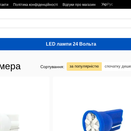
Укр
Рус
такти
Політика конфіденційності
Відгуки про магазин
LED лампи 24 Вольта
омера
за популярністю
спочатку деш
Сортування: