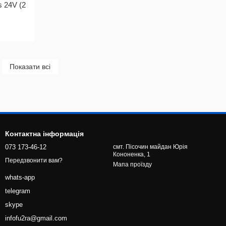
 24V (2
Показати всі
Контактна інформація
073 173-46-12
смт. Пісочин майдан Юрія
Кононенка, 1
Передзвонити вам?
Мапа проїзду
whats-app
telegram
skype
infofu2ra@gmail.com