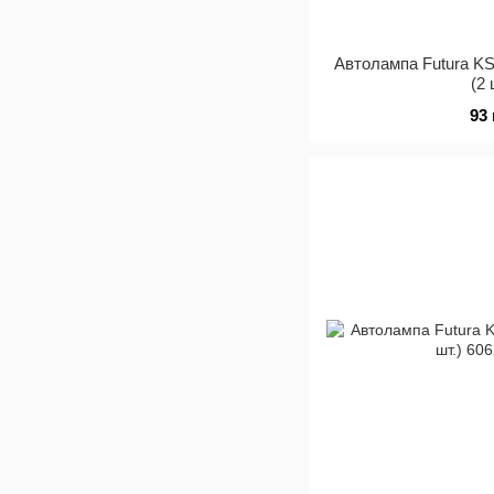
Автолампа Futura K
(2 
93