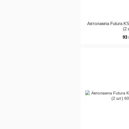
Автолампа Futura K
(2 
93