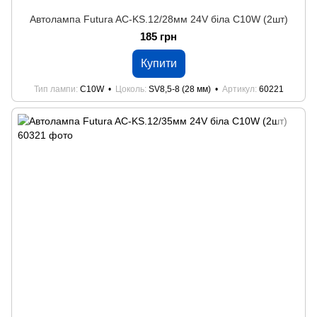
Автолампа Futura AC-KS.12/28мм 24V біла C10W (2шт)
185 грн
Купити
Тип лампи
C10W
Цоколь
SV8,5-8 (28 мм)
Артикул
60221