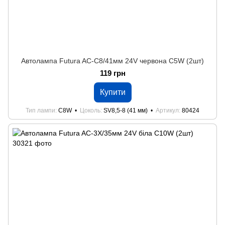
Автолампа Futura AC-C8/41мм 24V червона C5W (2шт)
119 грн
Купити
Тип лампи
C8W
Цоколь
SV8,5-8 (41 мм)
Артикул
80424