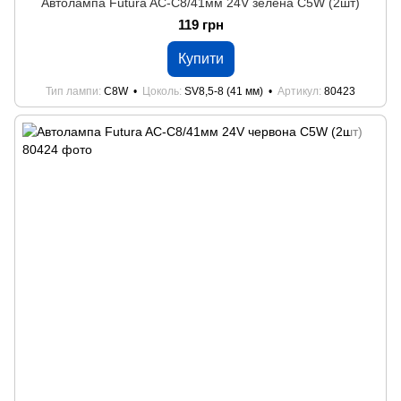
Автолампа Futura AC-C8/41мм 24V зелена C5W (2шт)
119 грн
Купити
Тип лампи
C8W
Цоколь
SV8,5-8 (41 мм)
Артикул
80423