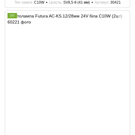
Тип лампи
C10W
Цоколь
SV8,5-8 (41 мм)
Артикул
30421
ХІТ