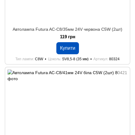
Автолампа Futura AC-C8/35мм 24V червона C5W (2шт)
119 грн
Купити
Тип лампи
C8W
Цоколь
SV8,5-8 (35 мм)
Артикул
80324