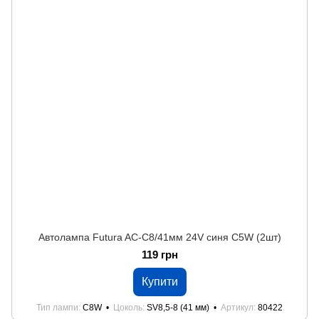
Автолампа Futura AC-C8/41мм 24V синя C5W (2шт)
119 грн
Купити
Тип лампи
C8W
Цоколь
SV8,5-8 (41 мм)
Артикул
80422