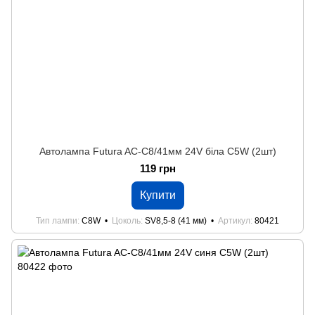
Автолампа Futura AC-C8/41мм 24V біла C5W (2шт)
119 грн
Купити
Тип лампи
C8W
Цоколь
SV8,5-8 (41 мм)
Артикул
80421