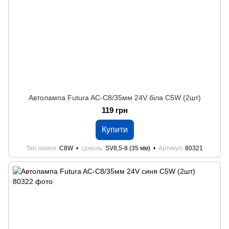
Автолампа Futura AC-C8/35мм 24V біла C5W (2шт)
119 грн
Купити
Тип лампи
C8W
Цоколь
SV8,5-8 (35 мм)
Артикул
80321