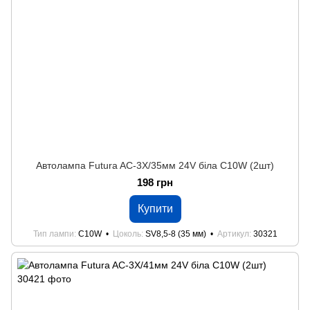
Автолампа Futura AC-3Х/35мм 24V біла C10W (2шт)
198 грн
Купити
Тип лампи
C10W
Цоколь
SV8,5-8 (35 мм)
Артикул
30321