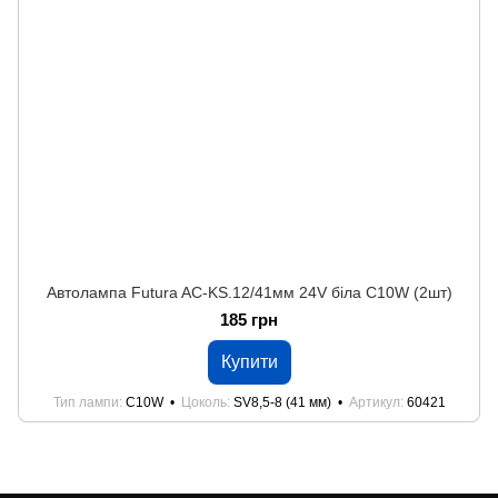
Автолампа Futura AC-KS.12/41мм 24V біла C10W (2шт)
185 грн
Купити
Тип лампи
C10W
Цоколь
SV8,5-8 (41 мм)
Артикул
60421