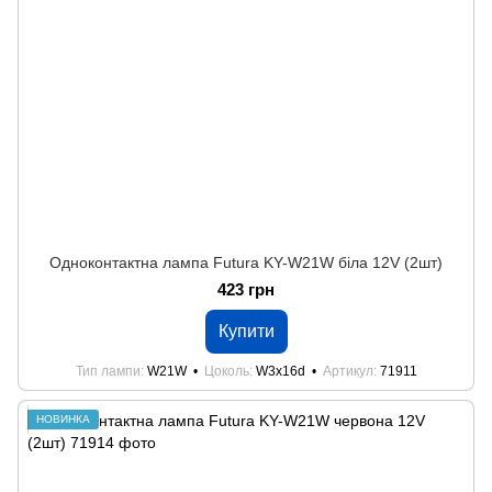
Одноконтактна лампа Futura KY-W21W біла 12V (2шт)
423 грн
Купити
Тип лампи
W21W
Цоколь
W3x16d
Артикул
71911
НОВИНКА