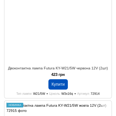
Двоконтактна лампа Futura KY-W21/5W червона 12V (2шт)
423 грн
Купити
Тип лампи
W21/5W
Цоколь
W3x16q
Артикул
72914
НОВИНКА