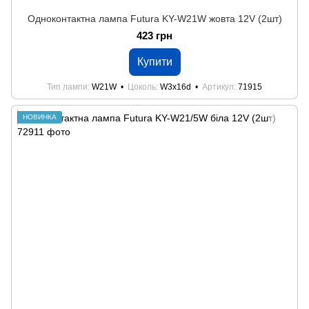
Одноконтактна лампа Futura KY-W21W жовта 12V (2шт)
423 грн
Купити
Тип лампи
W21W
Цоколь
W3x16d
Артикул
71915
НОВИНКА