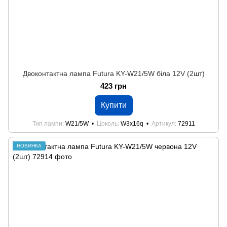
Двоконтактна лампа Futura KY-W21/5W біла 12V (2шт)
423 грн
Купити
Тип лампи
W21/5W
Цоколь
W3x16q
Артикул
72911
НОВИНКА