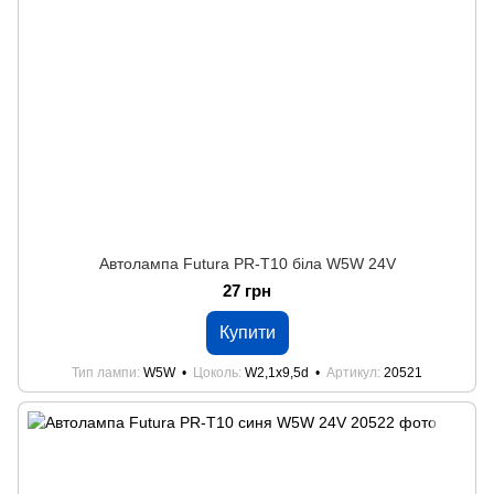
Автолампа Futura PR-Т10 біла W5W 24V
27 грн
Купити
Тип лампи
W5W
Цоколь
W2,1x9,5d
Артикул
20521