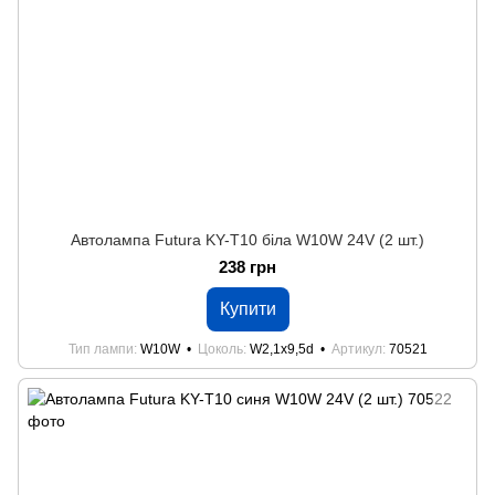
Автолампа Futura KY-Т10 біла W10W 24V (2 шт.)
238 грн
Купити
Тип лампи
W10W
Цоколь
W2,1x9,5d
Артикул
70521