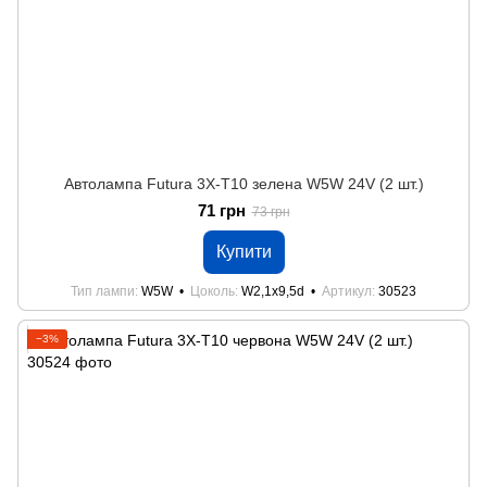
Автолампа Futura 3Х-Т10 зелена W5W 24V (2 шт.)
71 грн
73 грн
Купити
Тип лампи
W5W
Цоколь
W2,1x9,5d
Артикул
30523
−3%