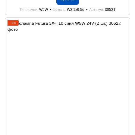
Тип лампи
W5W
Цоколь
W2,1x9,5d
Артикул
30521
−3%