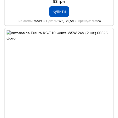
93 грн
Купити
Тип лампи
W5W
Цоколь
W2,1x9,5d
Артикул
60524