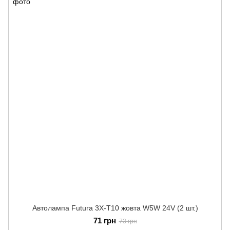
Автолампа Futura 3Х-Т10 жовта W5W 24V (2 шт.)
71 грн
73 грн