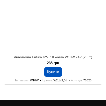
Автолампа Futura KY-Т10 жовта W10W 24V (2 шт.)
238 грн
Купити
Тип лампи
W10W
Цоколь
W2,1x9,5d
Артикул
70525