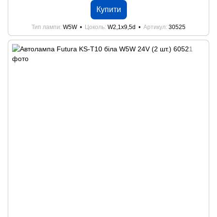
Купити
Тип лампи
W5W
Цоколь
W2,1x9,5d
Артикул
30525