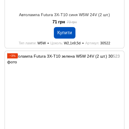
Автолампа Futura 3Х-Т10 синя W5W 24V (2 шт.)
71 грн
73 грн
Купити
Тип лампи
W5W
Цоколь
W2,1x9,5d
Артикул
30522
−3%