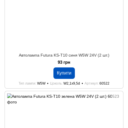
Автолампа Futura KS-Т10 синя W5W 24V (2 шт.)
93 грн
Купити
Тип лампи
W5W
Цоколь
W2,1x9,5d
Артикул
60522