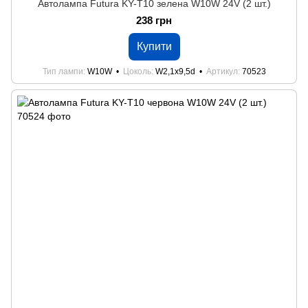
Автолампа Futura KY-Т10 зелена W10W 24V (2 шт.)
238 грн
Купити
Тип лампи
W10W
Цоколь
W2,1x9,5d
Артикул
70523