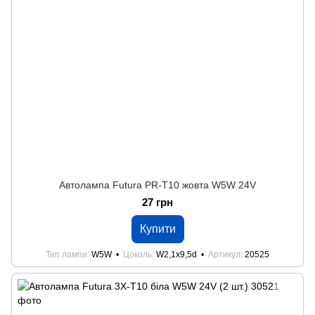
Автолампа Futura PR-Т10 жовта W5W 24V
27 грн
Купити
Тип лампи
W5W
Цоколь
W2,1x9,5d
Артикул
20525