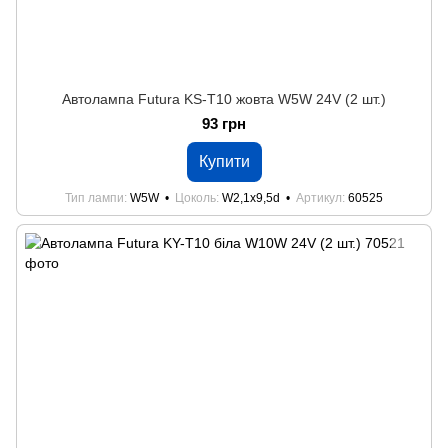
Автолампа Futura KS-Т10 жовта W5W 24V (2 шт.)
93 грн
Купити
Тип лампи
W5W
Цоколь
W2,1x9,5d
Артикул
60525