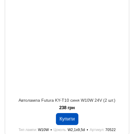
Автолампа Futura KY-Т10 синя W10W 24V (2 шт.)
238 грн
Купити
Тип лампи
W10W
Цоколь
W2,1x9,5d
Артикул
70522