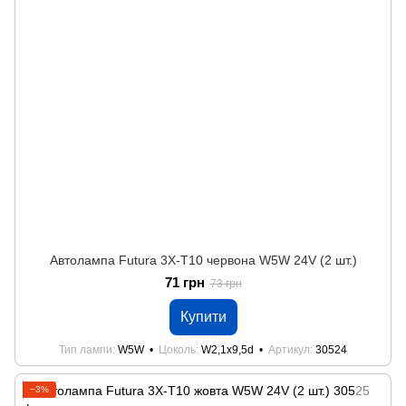
Автолампа Futura 3Х-Т10 червона W5W 24V (2 шт.)
71 грн
73 грн
Купити
Тип лампи
W5W
Цоколь
W2,1x9,5d
Артикул
30524
−3%