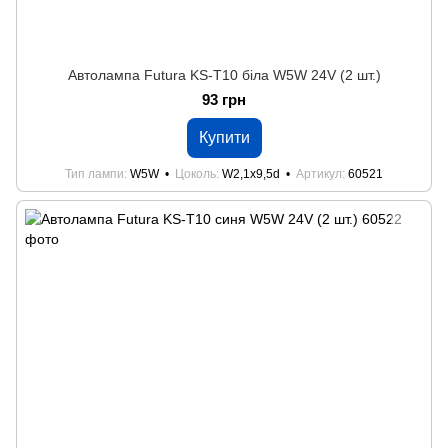
Автолампа Futura KS-Т10 біла W5W 24V (2 шт.)
93 грн
Купити
Тип лампи
W5W
Цоколь
W2,1x9,5d
Артикул
60521