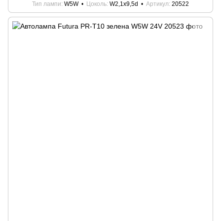
Тип лампи
W5W
Цоколь
W2,1x9,5d
Артикул
20522