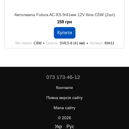
Автолампа Futura AC-KS.9/41мм 12V біла C5W (2шт)
159 грн
Купити
Тип лампи
C8W
Цоколь
SV8,5-8 (41 мм)
Артикул
69411
073 173-46-12
Контакти
Повна версія сайту
Мапа сайту
© 2026
Укр
Рус