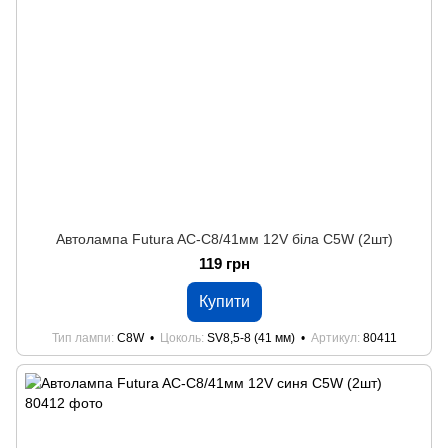
Автолампа Futura AC-C8/41мм 12V біла C5W (2шт)
119 грн
Купити
Тип лампи
C8W
Цоколь
SV8,5-8 (41 мм)
Артикул
80411