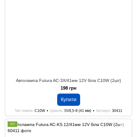
Автолампа Futura AC-3Х/41мм 12V біла C10W (2шт)
198 грн
Купити
Тип лампи
C10W
Цоколь
SV8,5-8 (41 мм)
Артикул
30411
ХІТ