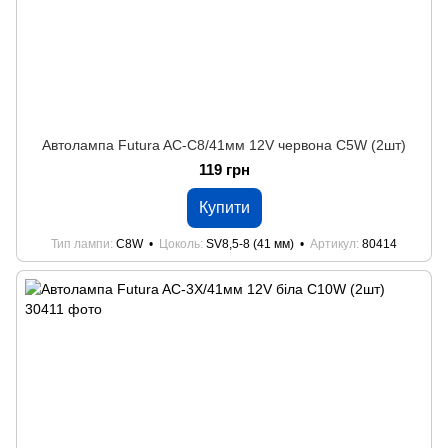
Автолампа Futura AC-C8/41мм 12V червона C5W (2шт)
119 грн
Купити
Тип лампи
C8W
Цоколь
SV8,5-8 (41 мм)
Артикул
80414