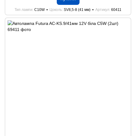
Тип лампи
C10W
Цоколь
SV8,5-8 (41 мм)
Артикул
60411