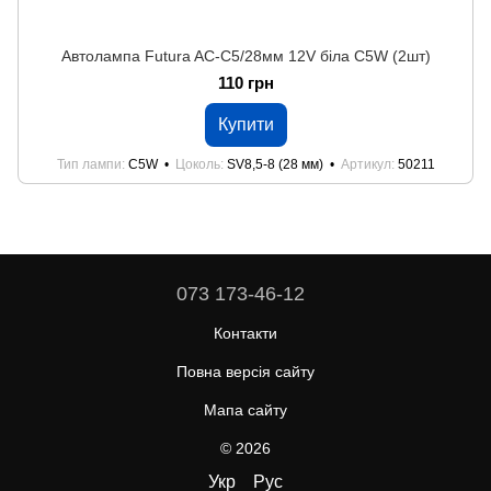
Автолампа Futura AC-C5/28мм 12V біла C5W (2шт)
110 грн
Купити
Тип лампи
C5W
Цоколь
SV8,5-8 (28 мм)
Артикул
50211
073 173-46-12
Контакти
Повна версія сайту
Мапа сайту
© 2026
Укр
Рус