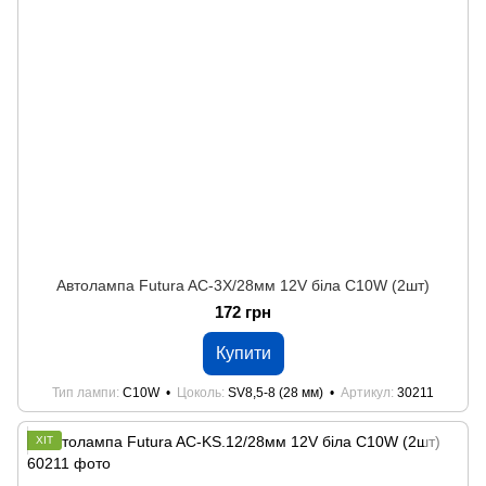
Автолампа Futura AC-3Х/28мм 12V біла C10W (2шт)
172 грн
Купити
Тип лампи
C10W
Цоколь
SV8,5-8 (28 мм)
Артикул
30211
ХІТ