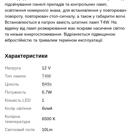
підсвічування панелі приладів та контрольних ламп,
освітлення номерного знака, для встановлення у повторювач
повороту, повторювач стоп-сигналу, а також у габаритні вогні.
Встановлюється в патрон замість штатних ламп T4W. На
відміну від ламп розжарювання має яскраве насичене світло
та низьке енергоспоживання. Відрізняється підвищеною
вібростійкістю та тривалим терміном експлуатації.
Характеристики
Напруга
12 V
Тип лампи
T4W
Цоколь
BA9s
Потужність
0,7W
Кількість LED
1
Колір світіння
білий
Колірна
6500 K
температура
Світловий потік
10Lm