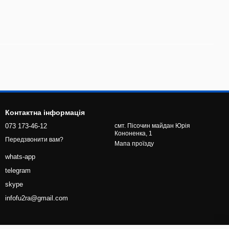
Контактна інформація
073 173-46-12
смт. Пісочин майдан Юрія
Кононенка, 1
Передзвонити вам?
Мапа проїзду
whats-app
telegram
skype
infofu2ra@gmail.com