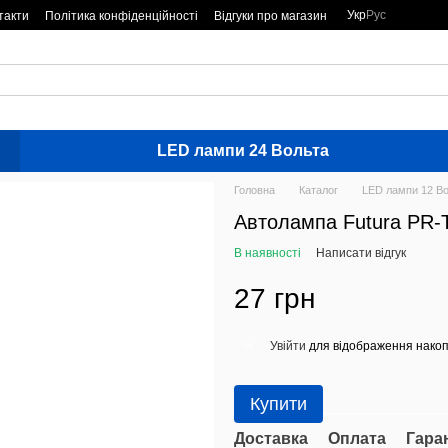
Укр
Рус
такти
Політика конфіденційності
Відгуки про магазин
LED лампи 24 Вольта
Головна
Каталог
LED лампи 12 Во
Автолампа Futura PR
В наявності
Написати відгук
27 грн
Увійти
для відображення накоп
%
Купити
Доставка
Оплата
Гара