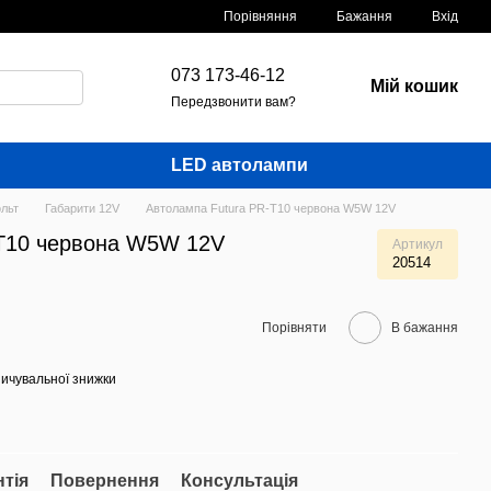
Порівняння
Бажання
Вхід
073 173-46-12
Мій кошик
Передзвонити вам?
LED автолампи
льт
Габарити 12V
Автолампа Futura PR-Т10 червона W5W 12V
-Т10 червона W5W 12V
Артикул
20514
Порівняти
В бажання
ичувальної знижки
нтія
Повернення
Консультація