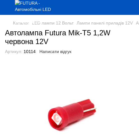
Каталог
LED лампи 12 Вольт
Лампи панелі приладів 12V
А
Автолампа Futura Mik-Т5 1,2W
червона 12V
Артикул:
10114
Написати відгук