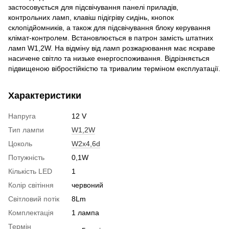
застосовується для підсвічування панелі приладів,
контрольних ламп, клавіш підігріву сидінь, кнопок
склопідйомників, а також для підсвічування блоку керування
клімат-контролем. Встановлюється в патрон замість штатних
ламп W1,2W. На відміну від ламп розжарювання має яскраве
насичене світло та низьке енергоспоживання. Відрізняється
підвищеною вібростійкістю та тривалим терміном експлуатації.
Характеристики
Напруга
12 V
Тип лампи
W1,2W
Цоколь
W2x4,6d
Потужність
0,1W
Кількість LED
1
Колір світіння
червоний
Світловий потік
8Lm
Комплектація
1 лампа
Термін