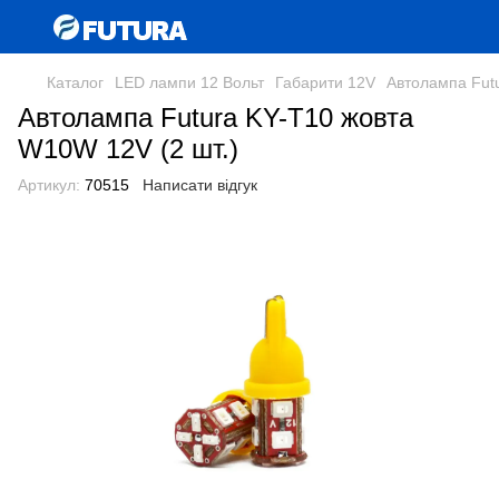
Каталог
LED лампи 12 Вольт
Габарити 12V
Автолампа Futu
Автолампа Futura KY-Т10 жовта
W10W 12V (2 шт.)
Артикул:
70515
Написати відгук