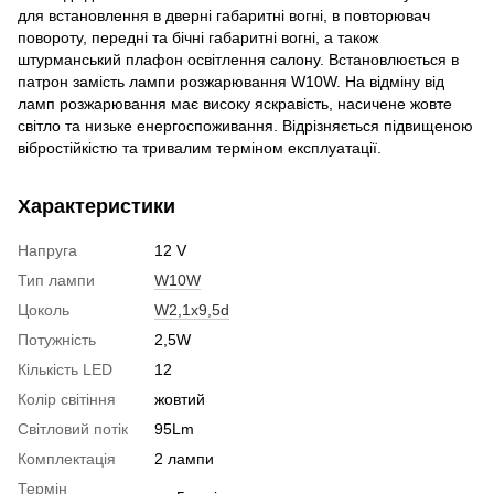
для встановлення в дверні габаритні вогні, в повторювач
повороту, передні та бічні габаритні вогні, а також
штурманський плафон освітлення салону. Встановлюється в
патрон замість лампи розжарювання W10W. На відміну від
ламп розжарювання має високу яскравість, насичене жовте
світло та низьке енергоспоживання. Відрізняється підвищеною
вібростійкістю та тривалим терміном експлуатації.
Характеристики
Напруга
12 V
Тип лампи
W10W
Цоколь
W2,1x9,5d
Потужність
2,5W
Кількість LED
12
Колір світіння
жовтий
Світловий потік
95Lm
Комплектація
2 лампи
Термін