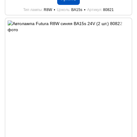
Тип лампы
R8W
Цоколь
BA15s
Артикул
80821