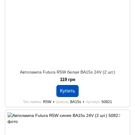
Автолампа Futura R5W белая BA15s 24V (2 шт.)
119 грн
Купить
Тип лампы
R5W
Цоколь
BA15s
Артикул
50821