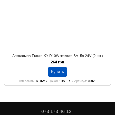
Автолампа Futura KY-R10W желтая BA15s 24V (2 шт.)
264 грн
Купить
Тип лампы
R10W
Цоколь
BA15s
Артикул
70825
073 173-46-12