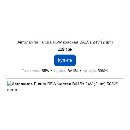
Автолампа Futura R5W красная BA15s 24V (2 шт.)
119 грн
Купить
Тип лампы
R5W
Цоколь
BA15s
Артикул
50824