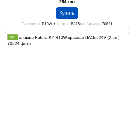
264 грн
Купить
Тип лампы
R10W
Цоколь
BA15s
Артикул
70821
ХИТ