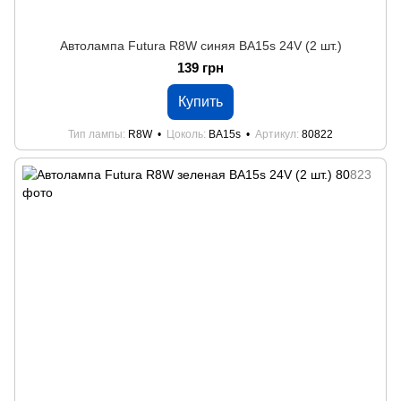
Автолампа Futura R8W синяя BA15s 24V (2 шт.)
139 грн
Купить
Тип лампы
R8W
Цоколь
BA15s
Артикул
80822