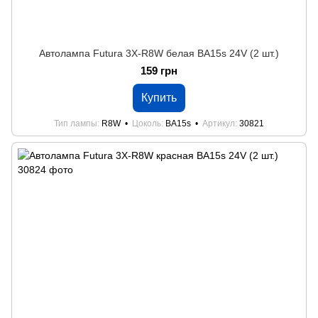
Автолампа Futura 3X-R8W белая BA15s 24V (2 шт.)
159 грн
Купить
Тип лампы
R8W
Цоколь
BA15s
Артикул
30821