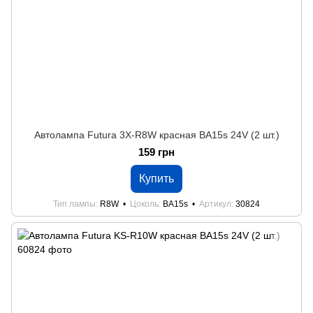
Автолампа Futura 3X-R8W красная BA15s 24V (2 шт.)
159 грн
Купить
Тип лампы
R8W
Цоколь
BA15s
Артикул
30824