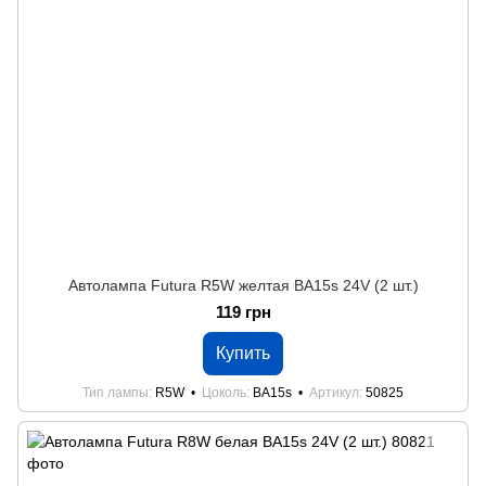
Автолампа Futura R5W желтая BA15s 24V (2 шт.)
119 грн
Купить
Тип лампы
R5W
Цоколь
BA15s
Артикул
50825