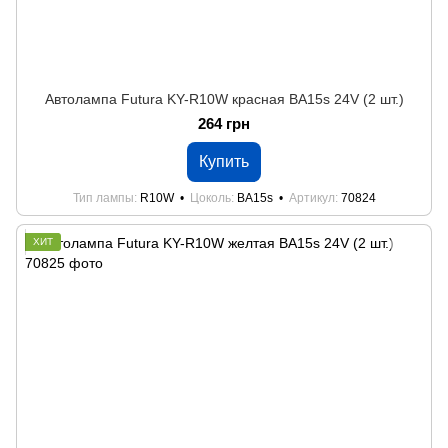
Автолампа Futura KY-R10W красная BA15s 24V (2 шт.)
264 грн
Купить
Тип лампы
R10W
Цоколь
BA15s
Артикул
70824
ХИТ