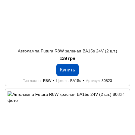
Автолампа Futura R8W зеленая BA15s 24V (2 шт.)
139 грн
Купить
Тип лампы
R8W
Цоколь
BA15s
Артикул
80823