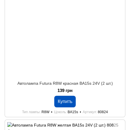
Автолампа Futura R8W красная BA15s 24V (2 шт.)
139 грн
Купить
Тип лампы
R8W
Цоколь
BA15s
Артикул
80824