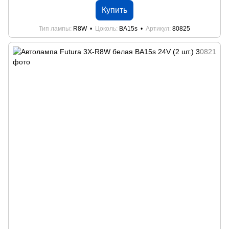
Купить
Тип лампы
R8W
Цоколь
BA15s
Артикул
80825