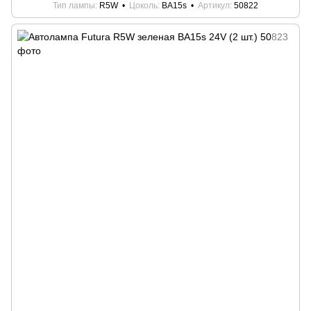
Тип лампы
R5W
Цоколь
BA15s
Артикул
50822