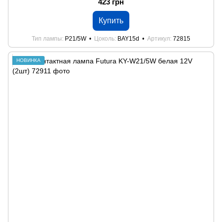
423 грн
Купить
Тип лампы
P21/5W
Цоколь
BAY15d
Артикул
72815
НОВИНКА