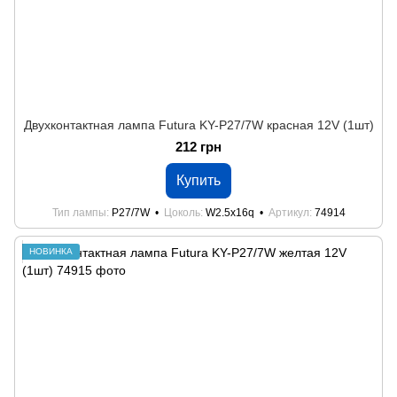
Двухконтактная лампа Futura KY-P27/7W красная 12V (1шт)
212 грн
Купить
Тип лампы
P27/7W
Цоколь
W2.5x16q
Артикул
74914
НОВИНКА