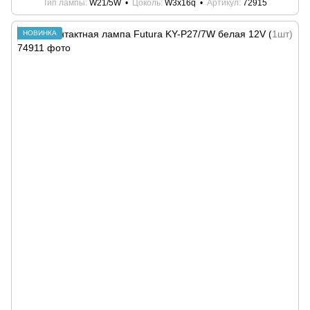
Тип лампы
W21/5W
Цоколь
W3x16q
Артикул
72915
НОВИНКА