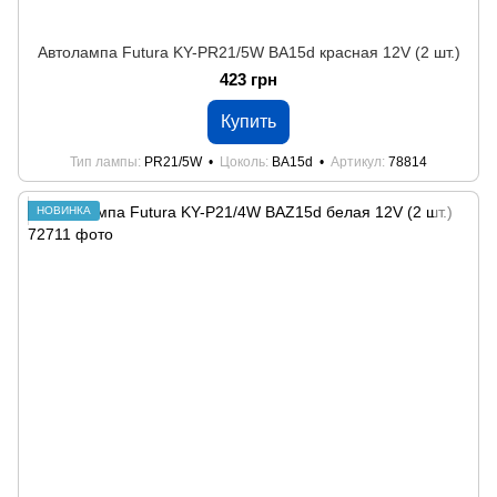
Автолампа Futura KY-PR21/5W BA15d красная 12V (2 шт.)
423 грн
Купить
Тип лампы
PR21/5W
Цоколь
BA15d
Артикул
78814
НОВИНКА