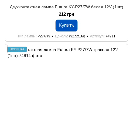
Двухконтактная лампа Futura KY-P27/7W белая 12V (1шт)
212 грн
Купить
Тип лампы
P27/7W
Цоколь
W2.5x16q
Артикул
74911
НОВИНКА