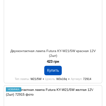
Двухконтактная лампа Futura KY-W21/5W красная 12V
(2шт)
423 грн
Купить
Тип лампы
W21/5W
Цоколь
W3x16q
Артикул
72914
НОВИНКА