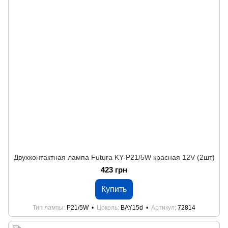
Двухконтактная лампа Futura KY-P21/5W красная 12V (2шт)
423 грн
Купить
Тип лампы
P21/5W
Цоколь
BAY15d
Артикул
72814