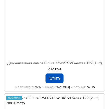
Двухконтактная лампа Futura KY-P27/7W желтая 12V (1шт)
212 грн
Купить
Тип лампы
P27/7W
Цоколь
W2.5x16q
Артикул
74915
НОВИНКА