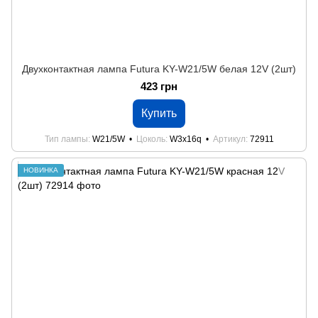
Двухконтактная лампа Futura KY-W21/5W белая 12V (2шт)
423 грн
Купить
Тип лампы
W21/5W
Цоколь
W3x16q
Артикул
72911
НОВИНКА