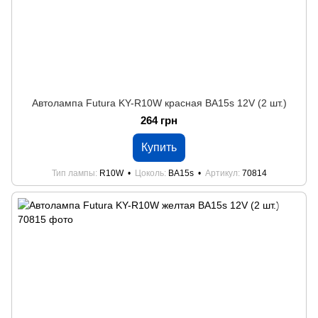
Автолампа Futura KY-R10W красная BA15s 12V (2 шт.)
264 грн
Купить
Тип лампы
R10W
Цоколь
BA15s
Артикул
70814