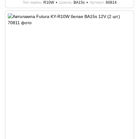
Тип лампы
R10W
Цоколь
BA15s
Артикул
60814