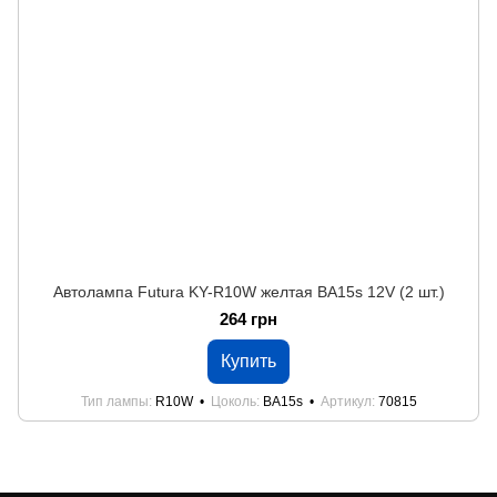
Автолампа Futura KY-R10W желтая BA15s 12V (2 шт.)
264 грн
Купить
Тип лампы
R10W
Цоколь
BA15s
Артикул
70815