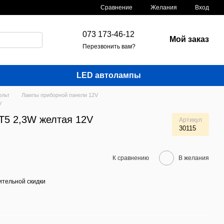
Сравнение
Желания
Вход
073 173-46-12
Мой заказ
Перезвонить вам?
LED автолампы
ольт
Лампы приборной панели 12V
V
-Т5 2,3W желтая 12V
Артикул
30115
К сравнению
В желания
тельной скидки