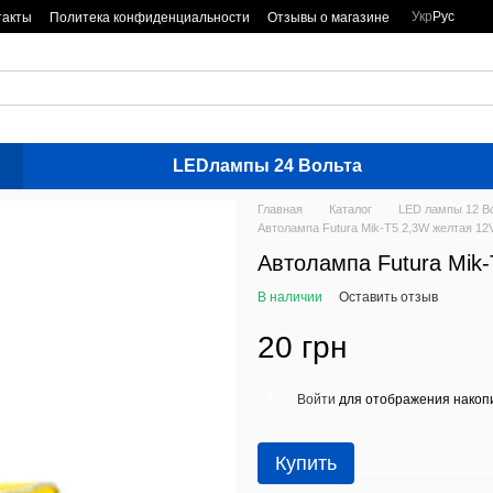
Укр
Рус
такты
Политека конфиденциальности
Отзывы о магазине
LEDлампы 24 Вольта
Главная
Каталог
LED лампы 12 В
Автолампа Futura Mik-Т5 2,3W желтая 12
Автолампа Futura Mik
В наличии
Оставить отзыв
20 грн
Войти
для отображения накопи
%
Купить