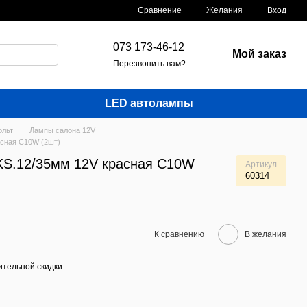
Сравнение
Желания
Вход
073 173-46-12
Мой заказ
Перезвонить вам?
LED автолампы
ольт
Лампы салона 12V
асная C10W (2шт)
KS.12/35мм 12V красная C10W
Артикул
60314
К сравнению
В желания
тельной скидки