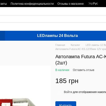
Укр
Рус
такты
Политека конфиденциальности
Отзывы о магазине
LEDлампы 24 Вольта
Главная
Каталог
LED лампы 12 В
Автолампа Futura AC-KS.12/35мм 12V кр
Автолампа Futura AC-
(2шт)
В наличии
Оставить отзыв
185 грн
Войти
для отображения накопи
%
Купить